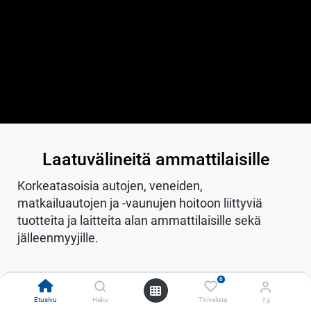
Laatuvälineitä ammattilaisille
Korkeatasoisia autojen, veneiden,
matkailuautojen ja -vaunujen hoitoon liittyviä
tuotteita ja laitteita alan ammattilaisille sekä
jälleenmyyjille.
0
Etusivu
Haku
Toivelista
Tili