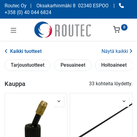
Routec Oy
| Oksakarhinmäki 8 02340 ESPOO
|
+358
(
0) 40 044 6824
0
Kaikki tuotteet
Näytä kaikki
Tarjoustuotteet
Pesuaineet
Hoitoaineet
Kauppa
33 kohteita löydetty.