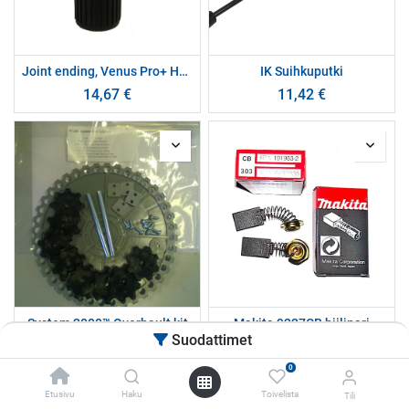
Joint ending, Venus Pro+ HD SOLVENT
IK Suihkuputki
14,67
€
11,42
€
System 2000™ Overhault kit
Makita 9227CB hiilipari
Suodattimet
70,44
€
21,69
€
0
Etusivu
Haku
Toivelista
Tili