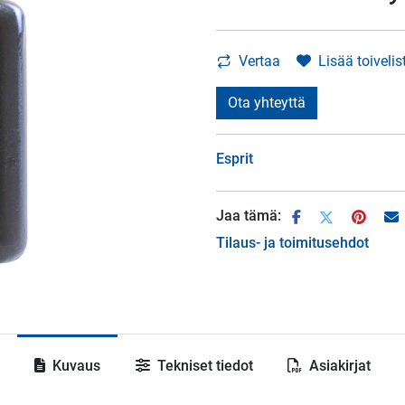
Vertaa
Lisää toivelis
Ota yhteyttä
Esprit
Jaa tämä:
Tilaus- ja toimitusehdot
Kuvaus
Tekniset tiedot
Asiakirjat