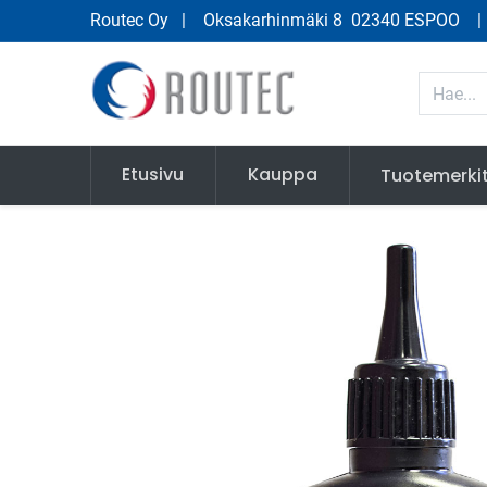
Routec Oy
| Oksakarhinmäki 8 02340 ESPOO
Etusivu
Kauppa
Tuotemerki