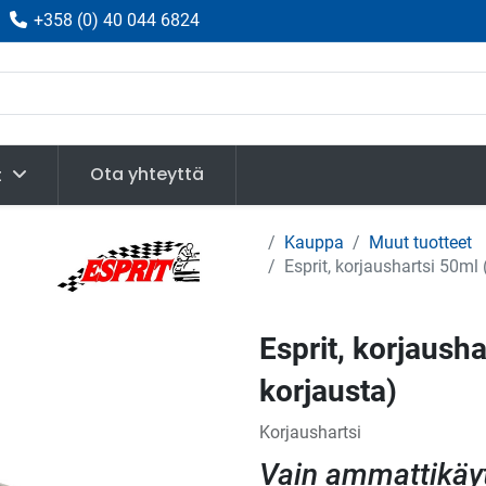
|
+358
(
0) 40 044 6824
Ota yhteyttä
t
Kauppa
Muut tuotteet
Esprit, korjaushartsi 50ml
Esprit, korjaush
korjausta)
Korjaushartsi
Vain ammattikäy