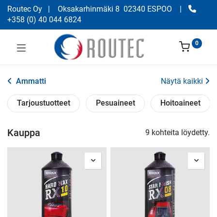
Routec Oy
| Oksakarhinmäki 8 02340 ESPOO
|
+358
(
0) 40 044 6824
0
Ammatti
Näytä kaikki
Tarjoustuotteet
Pesuaineet
Hoitoaineet
Kauppa
9 kohteita löydetty.