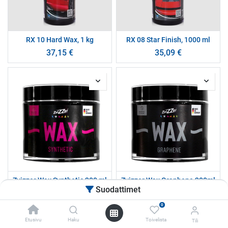
RX 10 Hard Wax, 1 kg
RX 08 Star Finish, 1000 ml
37,15
€
35,09
€
Zvizzer Wax Synthetic 200 ml
Zvizzer Wax Graphene 200ml
Suodattimet
95,92
€
118,70
€
0
Etusivu
Haku
Toivelista
Tili