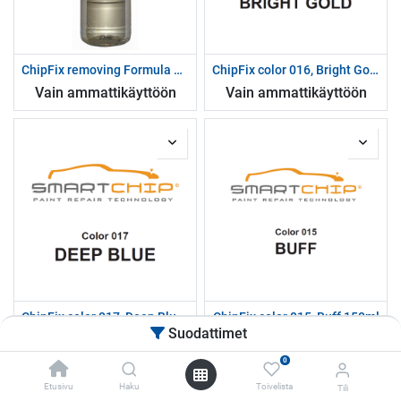
ChipFix removing Formula 184, 1000ml
ChipFix color 016, Bright Gold 150ml
Vain ammattikäyttöön
Vain ammattikäyttöön
ChipFix color 017, Deep Blue 150ml
ChipFix color 015, Buff 150ml
Suodattimet
Vain ammattikäyttöön
Vain ammattikäyttöön
0
Etusivu
Haku
Toivelista
Tili