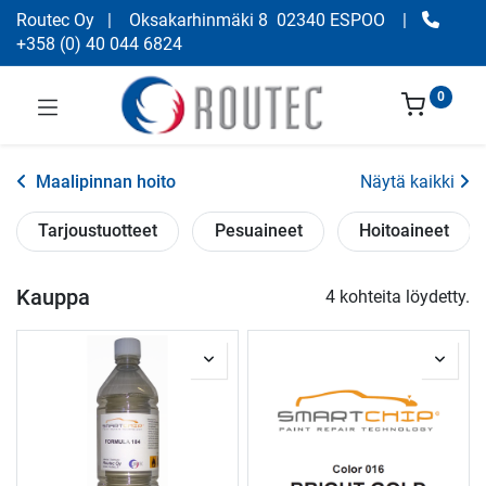
Routec Oy
| Oksakarhinmäki 8 02340 ESPOO
|
+358
(
0) 40 044 6824
0
Maalipinnan hoito
Näytä kaikki
Tarjoustuotteet
Pesuaineet
Hoitoaineet
Kauppa
4 kohteita löydetty.