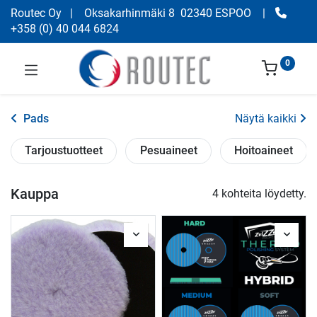
Routec Oy
| Oksakarhinmäki 8 02340 ESPOO
|
+358
(
0) 40 044 6824
0
Pads
Näytä kaikki
Tarjoustuotteet
Pesuaineet
Hoitoaineet
Kauppa
4 kohteita löydetty.