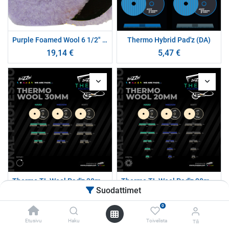
Purple Foamed Wool 6 1/2" x 1"
Thermo Hybrid Pad'z (DA)
19,14
€
5,47
€
Thermo TL Wool Pad'z 30mm (RO)
Thermo TL Wool Pad'z 20mm (DA)
Suodattimet
7,76
€
5,47
€
0
Etusivu
Haku
Toivelista
Tili