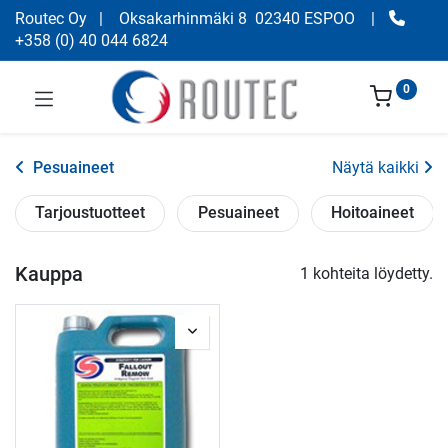
Routec Oy
| Oksakarhinmäki 8 02340 ESPOO
|
+358
(
0) 40 044 6824
0
Pesuaineet
Näytä kaikki
Tarjoustuotteet
Pesuaineet
Hoitoaineet
Kauppa
1 kohteita löydetty.