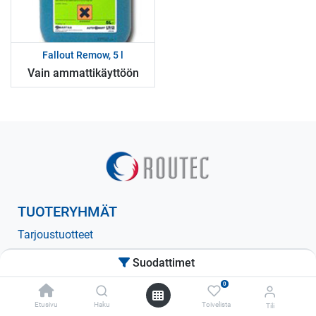
Fallout Remow, 5 l
Vain ammattikäyttöön
TUOTERYHMÄT
Tarjoustuotteet
Pesuaineet
Suodattimet
Hoitoaineet
0
Hioma-aineet
Etusivu
Haku
Toivelista
Tili