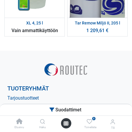
XL 4, 25 l
Tar Remow Miljö II, 205 l
Vain ammattikäyttöön
1 209,61
€
TUOTERYHMÄT
Tarjoustuotteet
Pesuaineet
Suodattimet
Hoitoaineet
0
Hioma-aineet
Etusivu
Haku
Toivelista
Tili