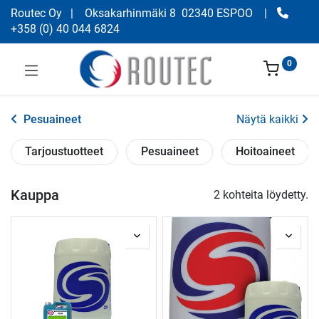
Routec Oy
| Oksakarhinmäki 8 02340 ESPOO
|
+358
(
0) 40 044 6824
0
Pesuaineet
Näytä kaikki
Tarjoustuotteet
Pesuaineet
Hoitoaineet
Kauppa
2 kohteita löydetty.