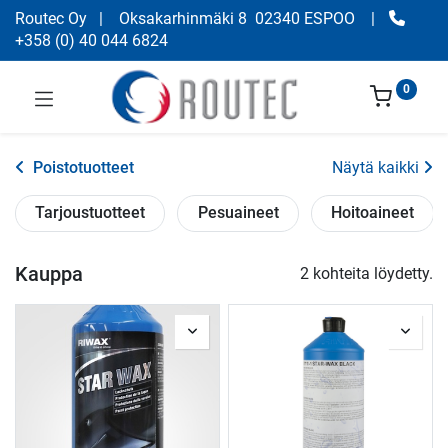
Routec Oy
| Oksakarhinmäki 8 02340 ESPOO
|
+358
(
0) 40 044 6824
0
Poistotuotteet
Näytä kaikki
Tarjoustuotteet
Pesuaineet
Hoitoaineet
Kauppa
2 kohteita löydetty.