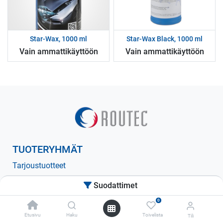
Star-Wax, 1000 ml
Star-Wax Black, 1000 ml
Vain ammattikäyttöön
Vain ammattikäyttöön
TUOTERYHMÄT
Tarjoustuotteet
Pesuaineet
Suodattimet
Hoitoaineet
0
Hioma-aineet
Etusivu
Haku
Toivelista
Tili