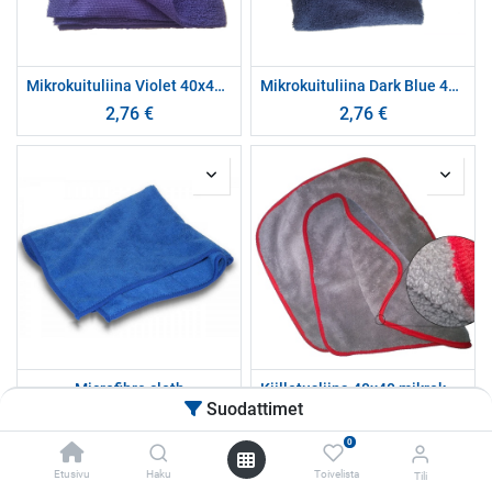
Mikrokuituliina Violet 40x40cm 400g/m2
Mikrokuituliina Dark Blue 40x40cm 400g/m2
2,76
€
2,76
€
Microfibre cloth
Kiillotusliina 40x40 mikrok. 600g, harmaa
Suodattimet
4,51
€
11,56
€
0
Etusivu
Haku
Toivelista
Tili