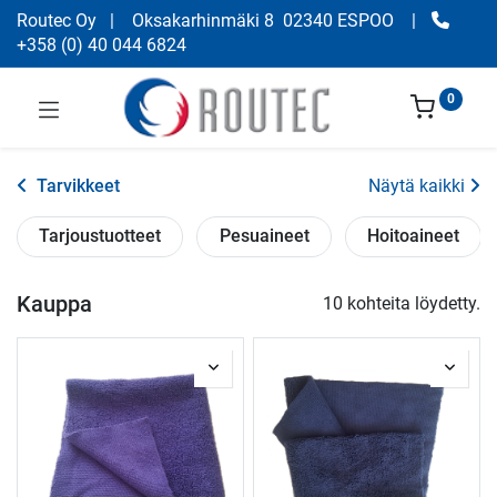
Routec Oy
| Oksakarhinmäki 8 02340 ESPOO
|
+358
(
0) 40 044 6824
0
Tarvikkeet
Näytä kaikki
Tarjoustuotteet
Pesuaineet
Hoitoaineet
Kauppa
10 kohteita löydetty.