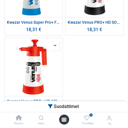
Kwazar Venus Super Pro+ Foamer 2,0 l, Blue
Kwazar Venus PRO+ HD SOLVENT 1,5 l, Black
18,31
€
18,31
€
Kwazar Venus PRO+ HD ACID 1,5 l, Red
Suodattimet
18,31
€
0
Etusivu
Haku
Toivelista
Tili