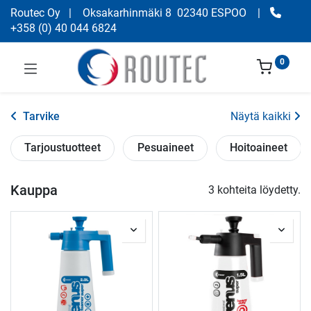
Routec Oy
| Oksakarhinmäki 8 02340 ESPOO
|
+358
(
0) 40 044 6824
0
Tarvike
Näytä kaikki
Tarjoustuotteet
Pesuaineet
Hoitoaineet
Kauppa
3 kohteita löydetty.