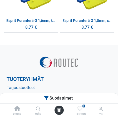
Esprit Poranterä Ø 1,6mm, keltainen pakkaus
Esprit Poranterä Ø 1,0mm, sininen pakkaus
8,77
€
8,77
€
TUOTERYHMÄT
Tarjoustuotteet
Pesuaineet
Suodattimet
Hoitoaineet
0
Hioma-aineet
Etusivu
Haku
Toivelista
Tili