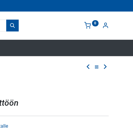
0
ttöön
talle