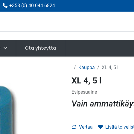
|
+358
(
0) 40 044 6824
Ota yhteyttä
t
Kauppa
XL 4, 5 l
XL 4, 5 l
Esipesuaine
Vain ammattikäy
Vertaa
Lisää toivelis