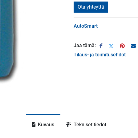
Ota yhteyttä
AutoSmart
Jaa tämä:
Tilaus- ja toimitusehdot
Kuvaus
Tekniset tiedot