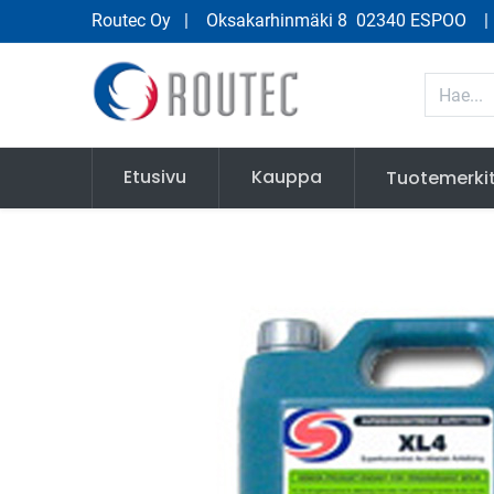
Routec Oy
| Oksakarhinmäki 8 02340 ESPOO
Etusivu
Kauppa
Tuotemerki