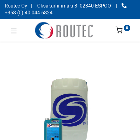
Routec Oy
| Oksakarhinmäki 8 02340 ESPOO
|
+358
(
0) 40 044 6824
0