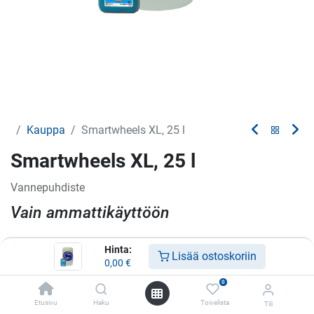
Kauppa
Smartwheels XL, 25 l
Smartwheels XL, 25 l
Vannepuhdiste
Vain ammattikäyttöön
Hinta:
Lisää ostoskoriin
0,00
€
Lisää toivelistalle
0
Ota yhteyttä
Etusivu
Haku
Toivelista
Tili