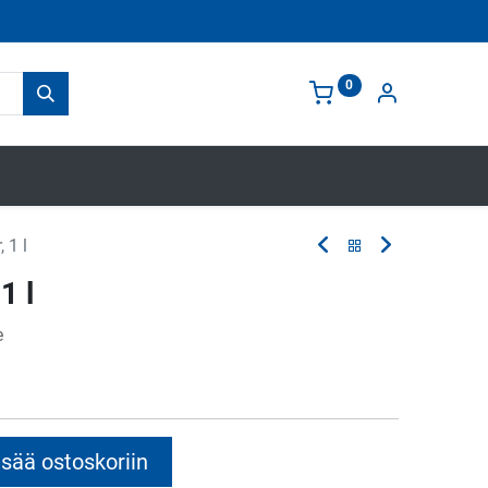
0
 1 l
1 l
e
sää ostoskoriin