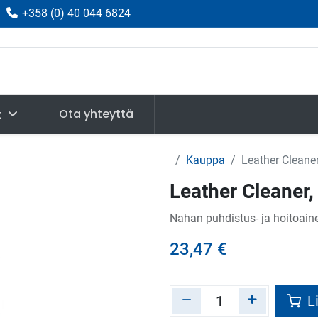
|
+358
(
0) 40 044 6824
Ota yhteyttä
t
Kauppa
Leather Cleaner,
Leather Cleaner, 
Nahan puhdistus- ja hoitoain
23,47
€
Li