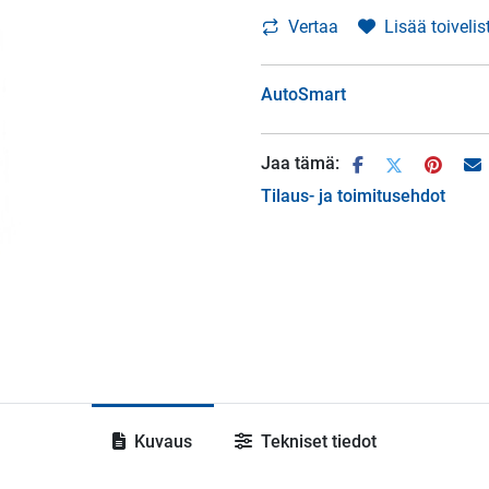
Vertaa
Lisää toivelis
AutoSmart
Jaa tämä:
Tilaus- ja toimitusehdot
Kuvaus
Tekniset tiedot