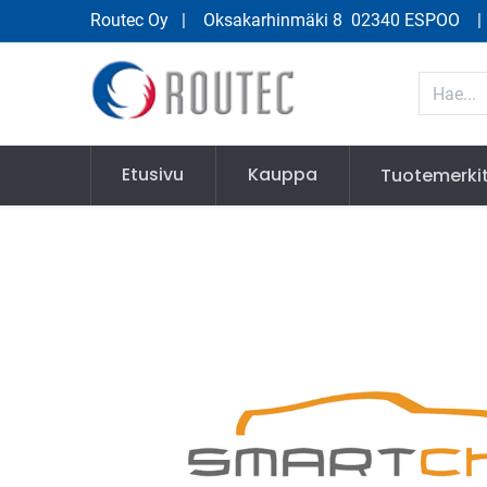
Routec Oy
| Oksakarhinmäki 8 02340 ESPOO
Etusivu
Kauppa
Tuotemerki