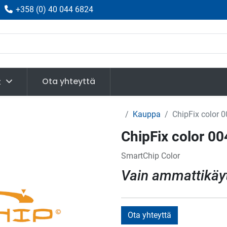
|
+358
(
0) 40 044 6824
Ota yhteyttä
t
Kauppa
ChipFix color 
ChipFix color 00
SmartChip Color
Vain ammattikäy
Ota yhteyttä