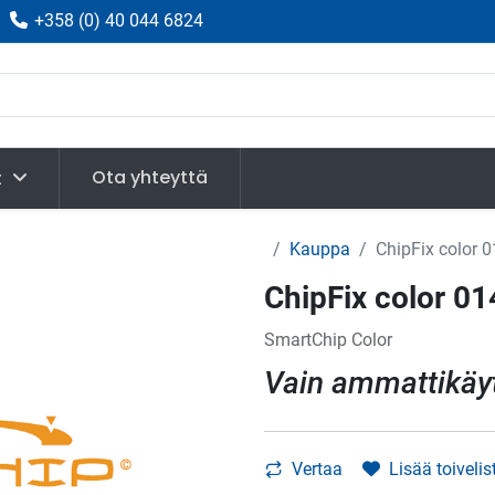
|
+358
(
0) 40 044 6824
Ota yhteyttä
t
Kauppa
ChipFix color 
ChipFix color 0
SmartChip Color
Vain ammattikäy
Vertaa
Lisää toivelis