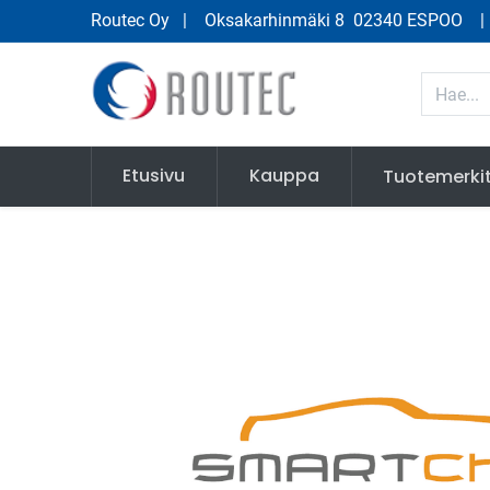
Routec Oy
| Oksakarhinmäki 8 02340 ESPOO
Etusivu
Kauppa
Tuotemerki