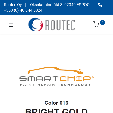
Routec Oy
| Oksakarhinmäki 8 02340 ESPOO
|
+358
(
0) 40 044 6824
0