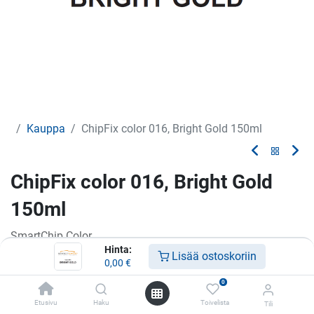
Kauppa
ChipFix color 016, Bright Gold 150ml
ChipFix color 016, Bright Gold
150ml
SmartChip Color
Hinta:
Lisää ostoskoriin
Vain ammattikäyttöön
0,00
€
0
Etusivu
Haku
Toivelista
Tili
Lisää toivelistalle