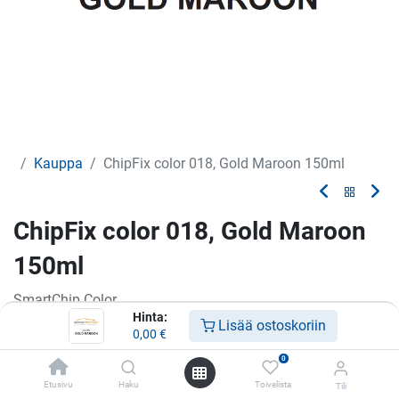
Kauppa
ChipFix color 018, Gold Maroon 150ml
ChipFix color 018, Gold Maroon
150ml
SmartChip Color
Hinta:
Lisää ostoskoriin
Vain ammattikäyttöön
0,00
€
0
Etusivu
Haku
Toivelista
Tili
Lisää toivelistalle