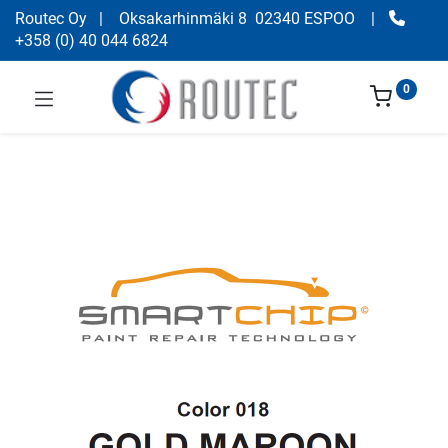
Routec Oy
| Oksakarhinmäki 8 02340 ESPOO
|
+358
(
0) 40 044 6824
0