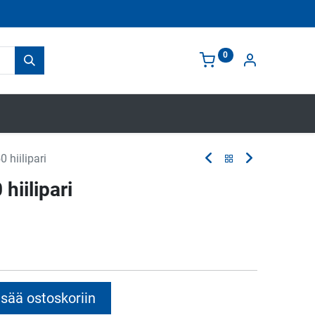
0
 hiilipari
hiilipari
sää ostoskoriin