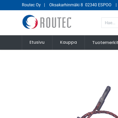
Routec Oy
| Oksakarhinmäki 8 02340 ESPOO
Etusivu
Kauppa
Tuotemerki