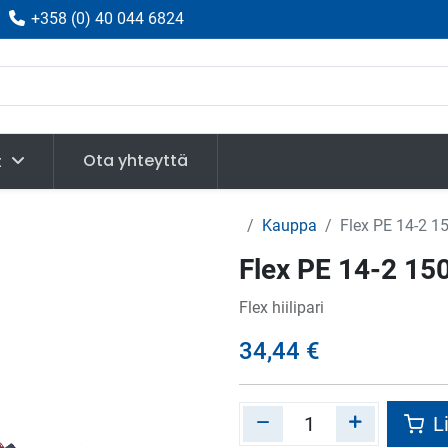
|
+358
(
0) 40 044 6824
Ota yhteyttä
t
Kauppa
Flex PE 14-2 150
Flex PE 14-2 150 
Flex hiilipari
34,44
€
Li