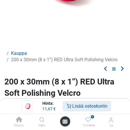
Kauppa
200 x 30mm (8 x 1”) RED Ultra Soft Polishing Velcro
200 x 30mm (8 x 1”) RED Ultra
Soft Polishing Velcro
Hinta:
Vaahtomuovilaikka
Lisää ostoskoriin
11,67
€
11,67
€
0
Etusivu
Haku
Toivelista
Tili