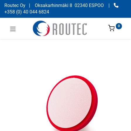
Routec Oy
| Oksakarhinmäki 8 02340 ESPOO
|
+358
(
0) 40 044 6824
0