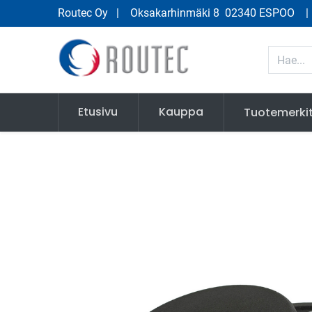
Routec Oy
| Oksakarhinmäki 8 02340 ESPOO
Etusivu
Kauppa
Tuotemerki