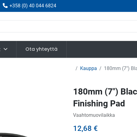
|
+358
(
0) 40 044 6824
Ota yhteyttä
t
Kauppa
180mm (7") Bla
180mm (7") Blac
Finishing Pad
Vaahtomuovilaikka
12,68
€