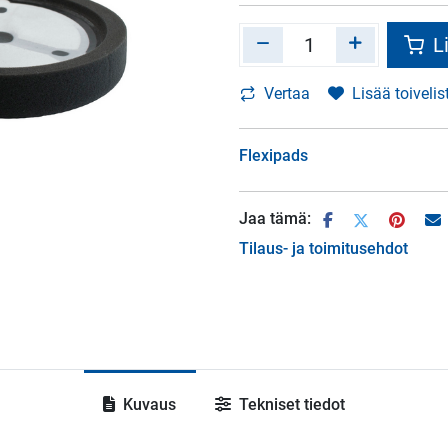
Li
Vertaa
Lisää toivelis
Flexipads
Jaa tämä:
Tilaus- ja toimitusehdot
Kuvaus
Tekniset tiedot