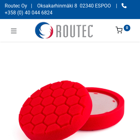
Routec Oy
| Oksakarhinmäki 8 02340 ESPOO
|
+358
(
0) 40 044 6824
0