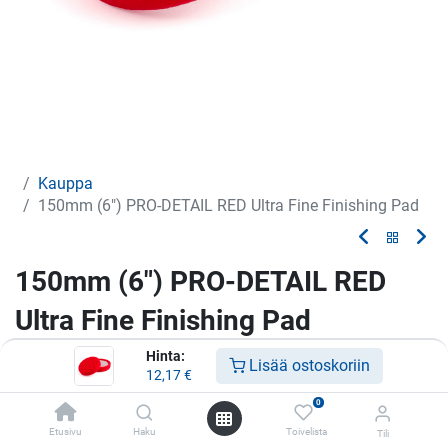
Kauppa
150mm (6") PRO-DETAIL RED Ultra Fine Finishing Pad
150mm (6") PRO-DETAIL RED
Ultra Fine Finishing Pad
Hinta:
Vaahtomuovilaikka
Lisää ostoskoriin
12,17
€
12,17
€
0
Etusivu
Haku
Toivelista
Tili