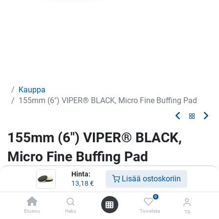
Kauppa
155mm (6") VIPER® BLACK, Micro Fine Buffing Pad
155mm (6") VIPER® BLACK,
Micro Fine Buffing Pad
Hinta:
Vaahtomuovilaikka
Lisää ostoskoriin
13,18
€
13,18
€
0
Etusivu
Haku
Toivelista
Tili