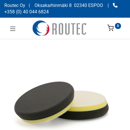
Routec Oy
| Oksakarhinmäki 8 02340 ESPOO
|
+358
(
0) 40 044 6824
0