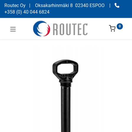
Routec Oy
| Oksakarhinmäki 8 02340 ESPOO
|
+358
(
0) 40 044 6824
0