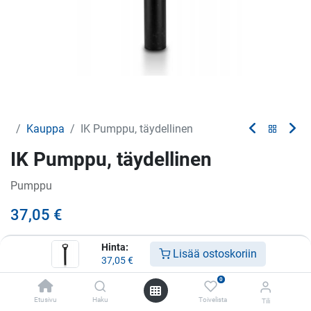
Kauppa
IK Pumppu, täydellinen
IK Pumppu, täydellinen
Pumppu
37,05
€
Hinta:
Lisää ostoskoriin
37,05
€
Lisää ostoskoriin
0
Lisää toivelistalle
Etusivu
Haku
Toivelista
Tili