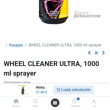
Kauppa
WHEEL CLEANER ULTRA, 1000 ml sprayer
WHEEL CLEANER ULTRA, 1000
ml sprayer
Vannepesuaine
Hinta:
Lisää ostoskoriin
21,46
€
21,46
€
0
Etusivu
Haku
Toivelista
Tili