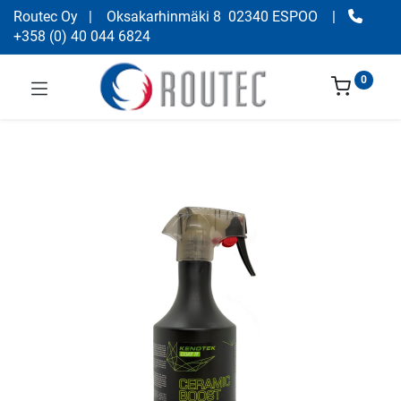
Routec Oy
| Oksakarhinmäki 8 02340 ESPOO
|
+358
(
0) 40 044 6824
0