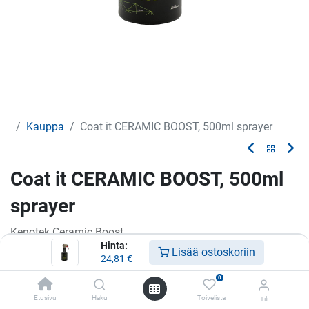
Kauppa
Coat it CERAMIC BOOST, 500ml sprayer
Coat it CERAMIC BOOST, 500ml
sprayer
Kenotek Ceramic Boost
Hinta:
Lisää ostoskoriin
24,81
€
24,81
€
0
Etusivu
Haku
Toivelista
Tili