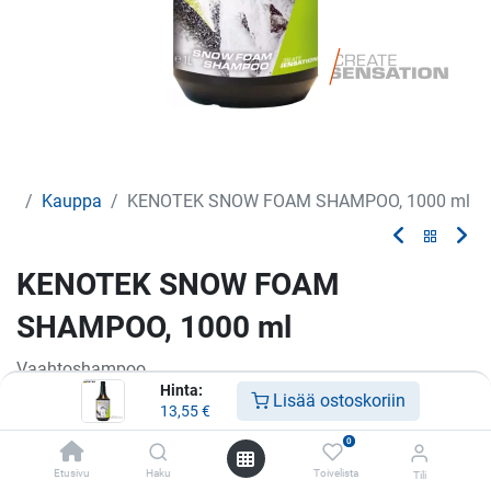
Kauppa
KENOTEK SNOW FOAM SHAMPOO, 1000 ml
KENOTEK SNOW FOAM
SHAMPOO, 1000 ml
Vaahtoshampoo
Hinta:
Lisää ostoskoriin
13,55
€
13,55
€
0
Etusivu
Haku
Toivelista
Tili