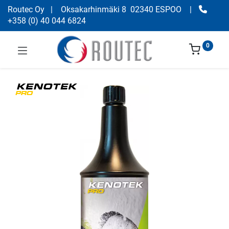
Routec Oy
| Oksakarhinmäki 8 02340 ESPOO
|
+358
(
0) 40 044 6824
0