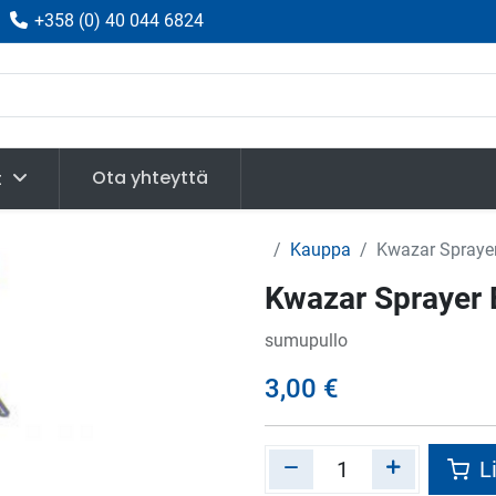
|
+358
(
0) 40 044 6824
Ota yhteyttä
t
Kauppa
Kwazar Sprayer
Kwazar Sprayer E
sumupullo
3,00
€
Li