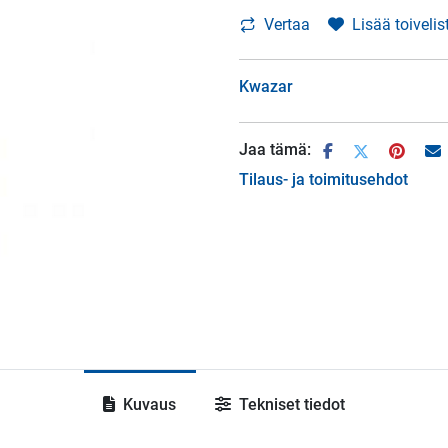
Vertaa
Lisää toivelis
Kwazar
Jaa tämä:
Tilaus- ja toimitusehdot
Kuvaus
Tekniset tiedot