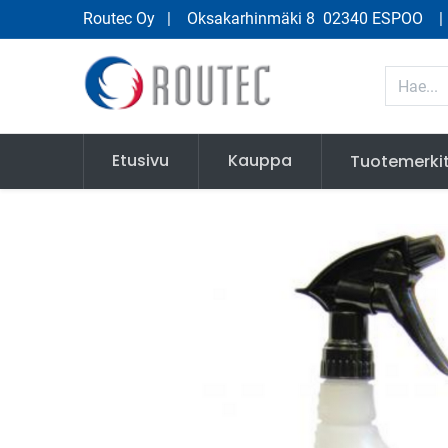
Routec Oy
| Oksakarhinmäki 8 02340 ESPOO
Etusivu
Kauppa
Tuotemerki