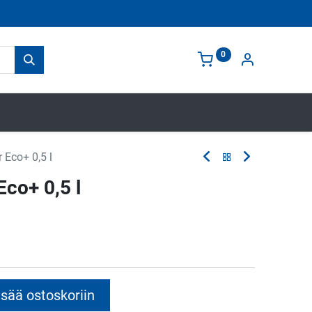
0
 Eco+ 0,5 l
co+ 0,5 l
sää ostoskoriin