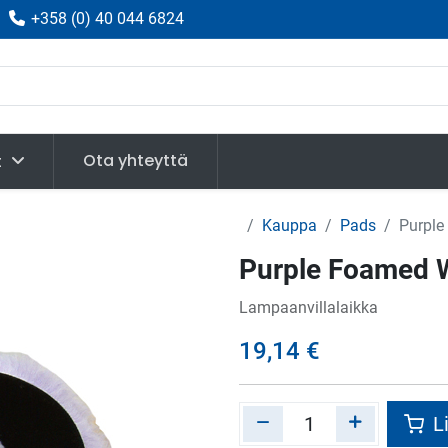
|
+358
(
0) 40 044 6824
Ota yhteyttä
t
Kauppa
Pads
Purple
Purple Foamed W
Lampaanvillalaikka
19,14
€
Li