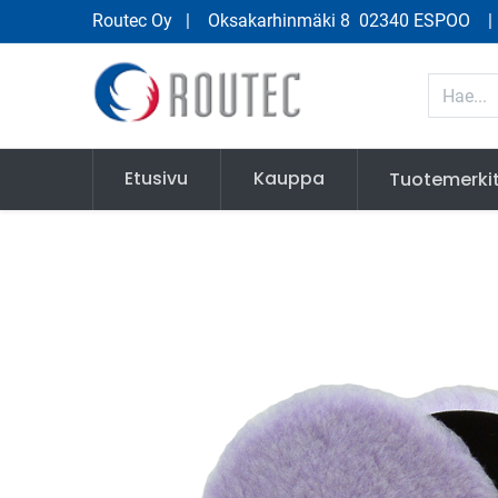
Routec Oy
| Oksakarhinmäki 8 02340 ESPOO
Etusivu
Kauppa
Tuotemerki