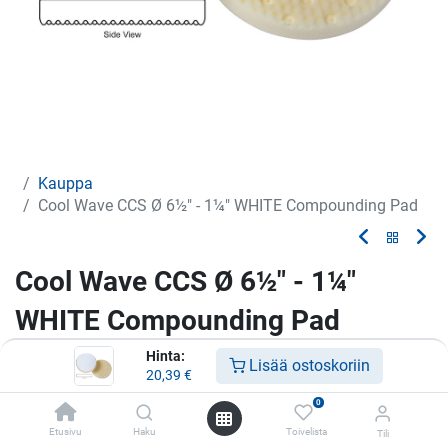
Kauppa
Cool Wave CCS Ø 6½" - 1¼" WHITE Compounding Pad
Cool Wave CCS Ø 6½" - 1¼"
WHITE Compounding Pad
Hinta:
Vaahtomuovilaikka
Lisää ostoskoriin
20,39
€
20,39
€
0
Etusivu
Haku
Toivelista
Tili