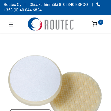
Routec Oy
| Oksakarhinmäki 8 02340 ESPOO
|
+358
(
0) 40 044 6824
0