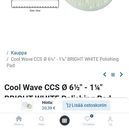
Kauppa
Cool Wave CCS Ø 6½" - 1¼" BRIGHT WHITE Polishing
Pad
Cool Wave CCS Ø 6½" - 1¼"
BRIGHT WHITE Polishing Pad
Hinta:
Lisää ostoskoriin
20,39
€
Vaahtomuovilaikka
0
20,39
€
Etusivu
Haku
Toivelista
Tili