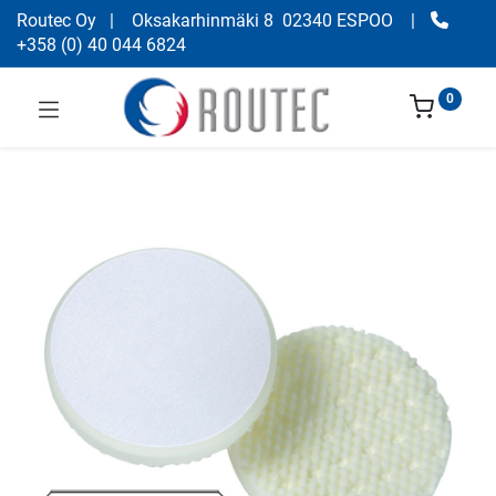
Routec Oy
| Oksakarhinmäki 8 02340 ESPOO
|
+358
(
0) 40 044 6824
0