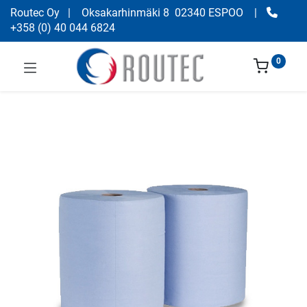
Routec Oy
| Oksakarhinmäki 8 02340 ESPOO
|
+358
(
0) 40 044 6824
0