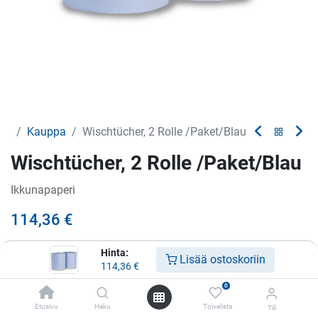
Kauppa
Wischtücher, 2 Rolle /Paket/Blau
Wischtücher, 2 Rolle /Paket/Blau
Ikkunapaperi
114,36
€
Hinta:
Lisää ostoskoriin
114,36
€
Lisää ostoskoriin
0
Lisää toivelistalle
Etusivu
Haku
Toivelista
Tili