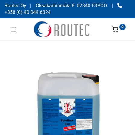
Routec Oy
| Oksakarhinmäki 8 02340 ESPOO
|
+358
(
0) 40 044 6824
0