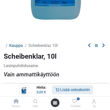
Kauppa
Scheibenklar, 10l
Scheibenklar, 10l
Lasinpuhdistusaine
Vain ammattikäyttöön
Hinta:
Lisää ostoskoriin
0,00
€
Lisää toivelistalle
0
Ota yhteyttä
Etusivu
Haku
Toivelista
Tili