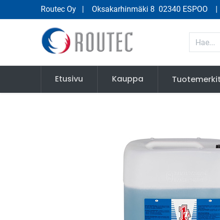
Routec Oy
| Oksakarhinmäki 8 02340 ESPOO
Etusivu
Kauppa
Tuotemerki