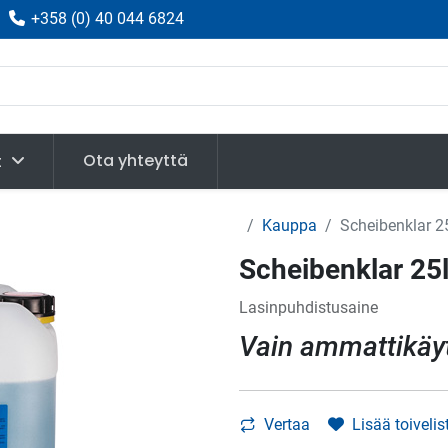
|
+358
(
0) 40 044 6824
Ota yhteyttä
t
Kauppa
Scheibenklar 2
Scheibenklar 25
Lasinpuhdistusaine
Vain ammattikäy
Vertaa
Lisää toivelis