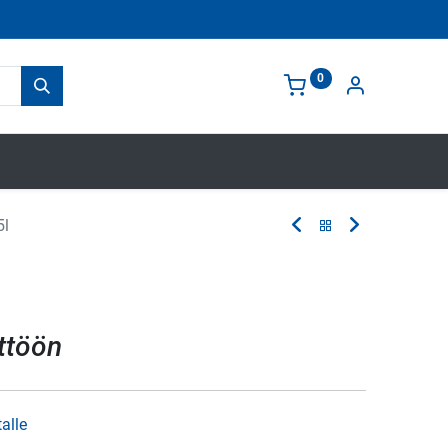
0
5l
l
ttöön
talle