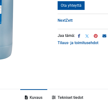
Ota yhteyttä
NextZett
Jaa tämä:
Tilaus- ja toimitusehdot
Kuvaus
Tekniset tiedot