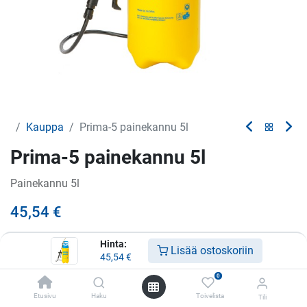
Kauppa
Prima-5 painekannu 5l
Prima-5 painekannu 5l
Painekannu 5l
45,54
€
Hinta:
Lisää ostoskoriin
45,54
€
Lisää ostoskoriin
0
Lisää toivelistalle
Etusivu
Haku
Toivelista
Tili