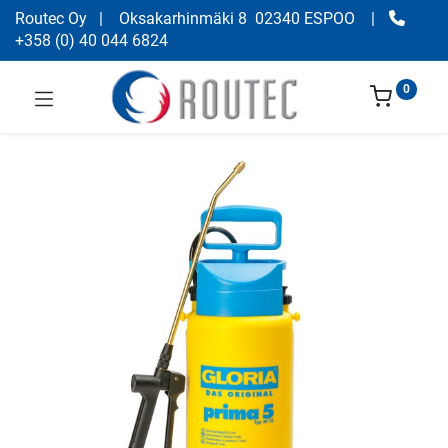
Routec Oy
| Oksakarhinmäki 8 02340 ESPOO
|
+358
(
0) 40 044 6824
0