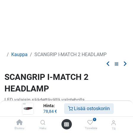
Kauppa
SCANGRIP I-MATCH 2 HEADLAMP
SCANGRIP I-MATCH 2
HEADLAMP
LED valaisin säädettävällä valoteholla.
Hinta:
Lisää ostoskoriin
78,84
€
78,84
€
0
Etusivu
Haku
Toivelista
Tili