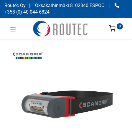
Routec Oy
| Oksakarhinmäki 8 02340 ESPOO
|
+358
(
0) 40 044 6824
0