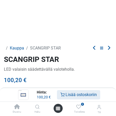
Kauppa
SCANGRIP STAR
SCANGRIP STAR
LED valaisin säädettävällä valoteholla.
100,20
€
Hinta:
Lisää ostoskoriin
100,20
€
Lisää ostoskoriin
0
Lisää toivelistalle
Etusivu
Haku
Toivelista
Tili