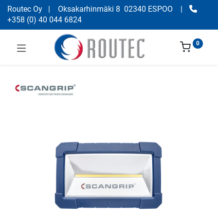
Routec Oy
| Oksakarhinmäki 8 02340 ESPOO
|
+358
(
0) 40 044 6824
0