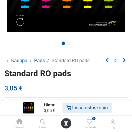
Kauppa
Pads
Standard RO pads
Standard RO pads
3,05
€
Hinta:
Koko:
Lisää ostoskoriin
3,05
€
80/20/76
0
90/12/76
Etusivu
Haku
Toivelista
150/12/140
Tili
+
2,99
€