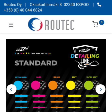
Routec Oy
| Oksakarhinmäki 8 02340 ESPOO
|
+358
(
0) 40 044 6824
0