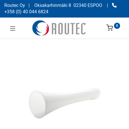
Routec Oy
| Oksakarhinmäki 8 02340 ESPOO
|
+358
(
0) 40 044 6824
0