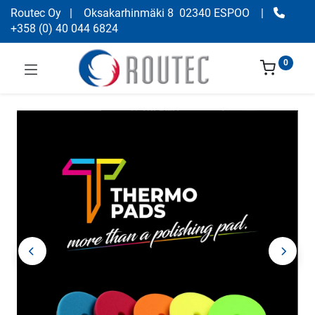
Routec Oy
| Oksakarhinmäki 8 02340 ESPOO
|
+358
(
0) 40 044 6824
0