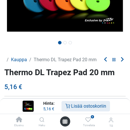
Kauppa
Thermo DL Trapez Pad 20 mm
Thermo DL Trapez Pad 20 mm
5,16
€
Hinta:
Koko:
Lisää ostoskoriin
5,16
€
55/20/35
0
70/20/55
+
0,60
€
Etusivu
Haku
Toivelista
Tili
90/20/76
+
1,48
€