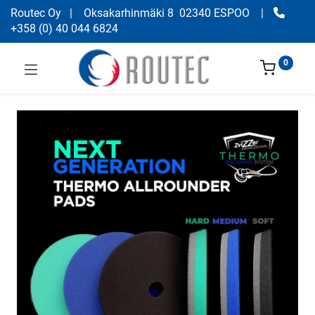
Routec Oy
| Oksakarhinmäki 8 02340 ESPOO
|
+358
(
0) 40 044 6824
0