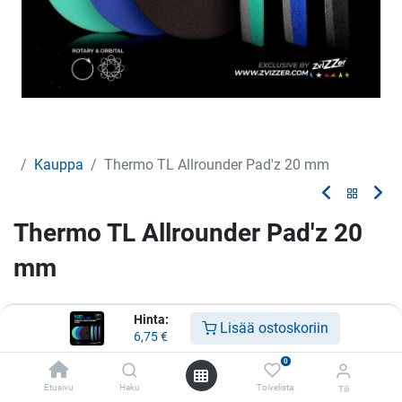
Kauppa
Thermo TL Allrounder Pad'z 20 mm
Thermo TL Allrounder Pad'z 20
mm
6,75
€
Hinta:
Lisää ostoskoriin
6,75
€
0
Koko:
Etusivu
Haku
Toivelista
55/20/35
Tili