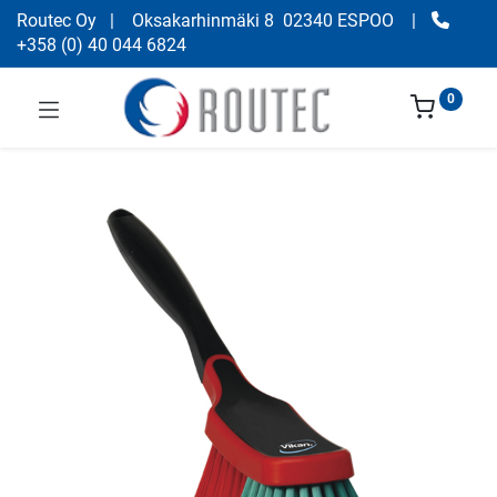
Routec Oy
| Oksakarhinmäki 8 02340 ESPOO
|
+358
(
0) 40 044 6824
0