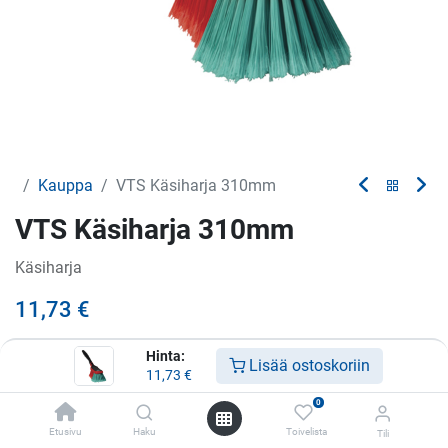
Kauppa
VTS Käsiharja 310mm
VTS Käsiharja 310mm
Käsiharja
11,73
€
Hinta:
Lisää ostoskoriin
Tuote loppu
11,73
€
Saat ilmoituksen kun tuotetta on jälleen varastossa
0
Etusivu
Haku
Toivelista
Tili
Tallenna myöhempää käyttöä varten