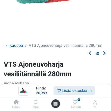
Kauppa
VTS Ajoneuvoharja vesiliitännällä 280mm
VTS Ajoneuvoharja
vesiliitännällä 280mm
Ajoneuvoharja
Hinta:
Lisää ostoskoriin
50,98
€
50,98
€
0
Etusivu
Haku
Toivelista
Tuote loppu
Tili