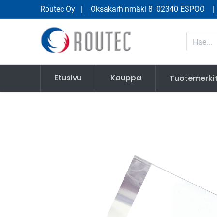
Routec Oy
| Oksakarhinmäki 8 02340 ESPOO
Etusivu
Kauppa
Tuotemerki