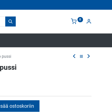
0
o pussi
 pussi
sää ostoskoriin