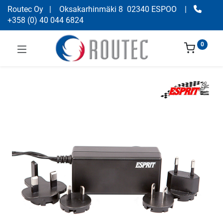
Routec Oy
| Oksakarhinmäki 8 02340 ESPOO
|
+358
(
0) 40 044 6824
0