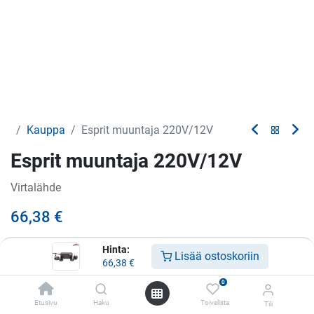
Kauppa
Esprit muuntaja 220V/12V
Esprit muuntaja 220V/12V
Virtalähde
66,38
€
Hinta:
Lisää ostoskoriin
66,38
€
Lisää ostoskoriin
0
Lisää toivelistalle
Etusivu
Haku
Toivelista
Tili