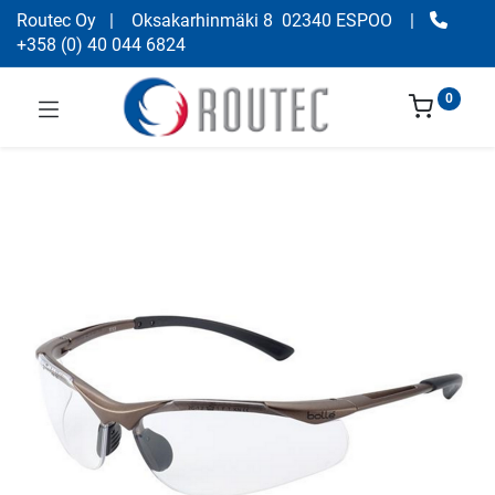
Routec Oy
| Oksakarhinmäki 8 02340 ESPOO
|
+358
(
0) 40 044 6824
0