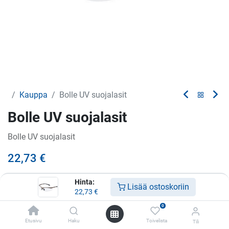
Kauppa
Bolle UV suojalasit
Bolle UV suojalasit
Bolle UV suojalasit
22,73
€
Hinta:
Lisää ostoskoriin
22,73
€
Lisää ostoskoriin
0
Lisää toivelistalle
Etusivu
Haku
Toivelista
Tili