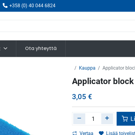
|
+358
(
0) 40 044 6824
Ota yhteyttä
t
Kauppa
Applicator bloc
Applicator block
3,05
€
Li
Vertaa
Lisää toivelis