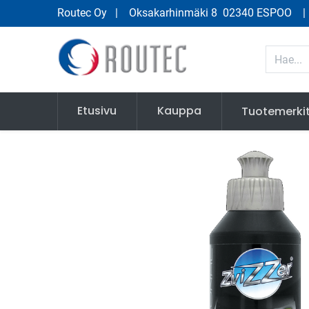
Routec Oy
| Oksakarhinmäki 8 02340 ESPOO
Etusivu
Kauppa
Tuotemerki