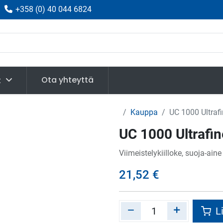
|
+358
(
0) 40 044 6824
Ota yhteyttä
t
Kauppa
UC 1000 Ultraf
UC 1000 Ultrafin
Viimeistelykiilloke, suoja-aine
21,52
€
Li