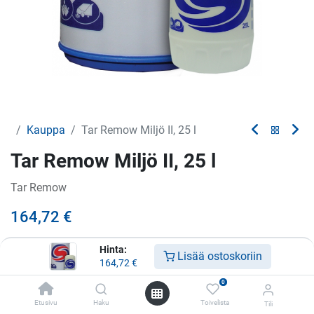
Kauppa
Tar Remow Miljö II, 25 l
Tar Remow Miljö II, 25 l
Tar Remow
164,72
€
Hinta:
Lisää ostoskoriin
164,72
€
Lisää ostoskoriin
0
Lisää toivelistalle
Etusivu
Haku
Toivelista
Tili