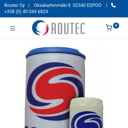
Routec Oy
| Oksakarhinmäki 8 02340 ESPOO
|
+358
(
0) 40 044 6824
0